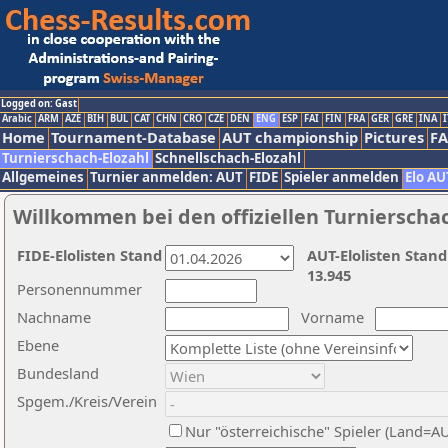
Logged on: Gast
Arabic
ARM
AZE
BIH
BUL
CAT
CHN
CRO
CZE
DEN
ENG
ESP
FAI
FIN
FRA
GER
GRE
INA
I
Home
Tournament-Database
AUT championship
Pictures
F
Turnierschach-Elozahl
Schnellschach-Elozahl
Allgemeines
Turnier anmelden: AUT
FIDE
Spieler anmelden
Elo AU
Willkommen bei den offiziellen Turnierscha
FIDE-Elolisten Stand
AUT-Elolisten Stand
13.945
Personennummer
Nachname
Vorname
Ebene
Bundesland
Spgem./Kreis/Verein
Nur "österreichische" Spieler (Land=A