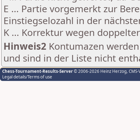
E ... Partie vorgemerkt zur Be
Einstiegselozahl in der nächst
K ... Korrektur wegen doppelt
Hinweis2
Kontumazen werden g
und sind in der Liste nicht enth
Chess-Tournament-Results-Server
© 2006-2026 Heinz Herzog
, CMS-
Legal details/Terms of use