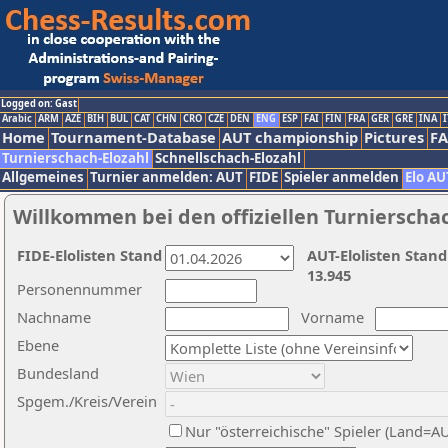
Logged on: Gast
Arabic
ARM
AZE
BIH
BUL
CAT
CHN
CRO
CZE
DEN
ENG
ESP
FAI
FIN
FRA
GER
GRE
INA
I
Home
Tournament-Database
AUT championship
Pictures
F
Turnierschach-Elozahl
Schnellschach-Elozahl
Allgemeines
Turnier anmelden: AUT
FIDE
Spieler anmelden
Elo AU
Willkommen bei den offiziellen Turnierscha
FIDE-Elolisten Stand
AUT-Elolisten Stand
13.945
Personennummer
Nachname
Vorname
Ebene
Bundesland
Spgem./Kreis/Verein
Nur "österreichische" Spieler (Land=A