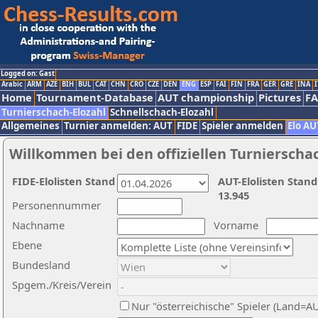
Logged on: Gast
Arabic
ARM
AZE
BIH
BUL
CAT
CHN
CRO
CZE
DEN
ENG
ESP
FAI
FIN
FRA
GER
GRE
INA
I
Home
Tournament-Database
AUT championship
Pictures
F
Turnierschach-Elozahl
Schnellschach-Elozahl
Allgemeines
Turnier anmelden: AUT
FIDE
Spieler anmelden
Elo AU
Willkommen bei den offiziellen Turnierscha
FIDE-Elolisten Stand
AUT-Elolisten Stand
13.945
Personennummer
Nachname
Vorname
Ebene
Bundesland
Spgem./Kreis/Verein
Nur "österreichische" Spieler (Land=A