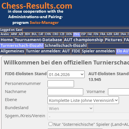
Logged on: Gast
Arabic
ARM
AZE
BIH
BUL
CAT
CHN
CRO
CZE
DEN
ENG
ESP
FAI
FIN
FRA
GER
GRE
INA
I
Home
Tournament-Database
AUT championship
Pictures
F
Turnierschach-Elozahl
Schnellschach-Elozahl
Allgemeines
Turnier anmelden: AUT
FIDE
Spieler anmelden
Elo AU
Willkommen bei den offiziellen Turnierscha
FIDE-Elolisten Stand
AUT-Elolisten Stand
13.945
Personennummer
Nachname
Vorname
Ebene
Bundesland
Spgem./Kreis/Verein
Nur "österreichische" Spieler (Land=A