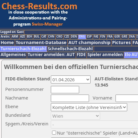
Logged on: Gast
Arabic
ARM
AZE
BIH
BUL
CAT
CHN
CRO
CZE
DEN
ENG
ESP
FAI
FIN
FRA
GER
GRE
INA
I
Home
Tournament-Database
AUT championship
Pictures
F
Turnierschach-Elozahl
Schnellschach-Elozahl
Allgemeines
Turnier anmelden: AUT
FIDE
Spieler anmelden
Elo AU
Willkommen bei den offiziellen Turnierscha
FIDE-Elolisten Stand
AUT-Elolisten Stand
13.945
Personennummer
Nachname
Vorname
Ebene
Bundesland
Spgem./Kreis/Verein
Nur "österreichische" Spieler (Land=A