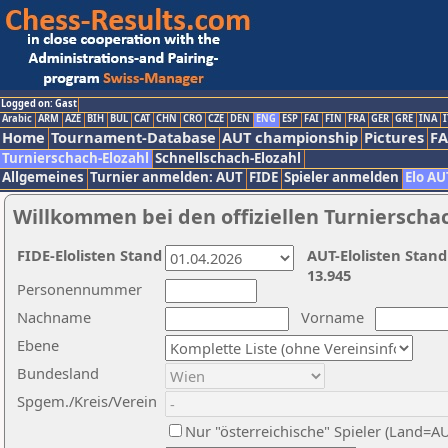
Logged on: Gast
Arabic
ARM
AZE
BIH
BUL
CAT
CHN
CRO
CZE
DEN
ENG
ESP
FAI
FIN
FRA
GER
GRE
INA
I
Home
Tournament-Database
AUT championship
Pictures
F
Turnierschach-Elozahl
Schnellschach-Elozahl
Allgemeines
Turnier anmelden: AUT
FIDE
Spieler anmelden
Elo AU
Willkommen bei den offiziellen Turnierscha
FIDE-Elolisten Stand
AUT-Elolisten Stand
13.945
Personennummer
Nachname
Vorname
Ebene
Bundesland
Spgem./Kreis/Verein
Nur "österreichische" Spieler (Land=A