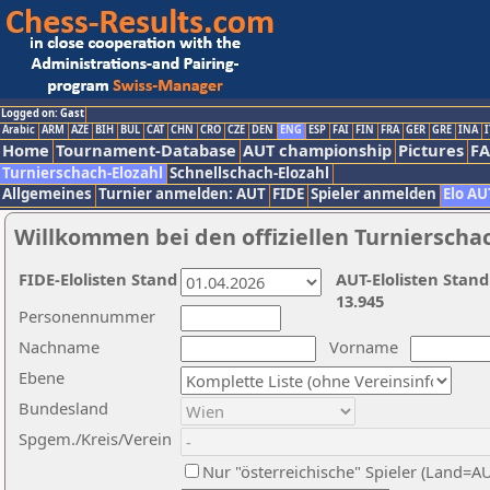
Logged on: Gast
Arabic
ARM
AZE
BIH
BUL
CAT
CHN
CRO
CZE
DEN
ENG
ESP
FAI
FIN
FRA
GER
GRE
INA
I
Home
Tournament-Database
AUT championship
Pictures
F
Turnierschach-Elozahl
Schnellschach-Elozahl
Allgemeines
Turnier anmelden: AUT
FIDE
Spieler anmelden
Elo AU
Willkommen bei den offiziellen Turnierscha
FIDE-Elolisten Stand
AUT-Elolisten Stand
13.945
Personennummer
Nachname
Vorname
Ebene
Bundesland
Spgem./Kreis/Verein
Nur "österreichische" Spieler (Land=A