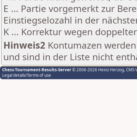
E ... Partie vorgemerkt zur Be
Einstiegselozahl in der nächst
K ... Korrektur wegen doppelt
Hinweis2
Kontumazen werden g
und sind in der Liste nicht enth
Chess-Tournament-Results-Server
© 2006-2026 Heinz Herzog
, CMS-
Legal details/Terms of use