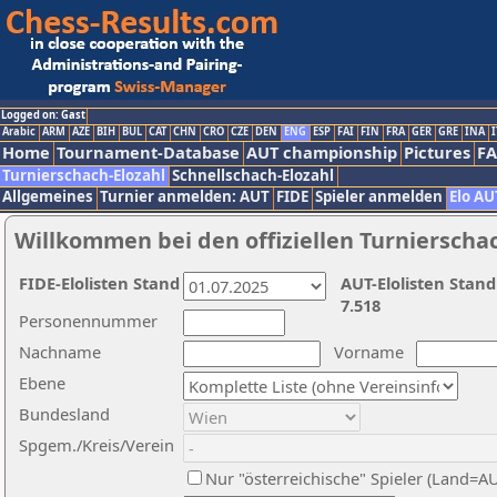
Logged on: Gast
Arabic
ARM
AZE
BIH
BUL
CAT
CHN
CRO
CZE
DEN
ENG
ESP
FAI
FIN
FRA
GER
GRE
INA
I
Home
Tournament-Database
AUT championship
Pictures
F
Turnierschach-Elozahl
Schnellschach-Elozahl
Allgemeines
Turnier anmelden: AUT
FIDE
Spieler anmelden
Elo AU
Willkommen bei den offiziellen Turnierscha
FIDE-Elolisten Stand
AUT-Elolisten Stand
7.518
Personennummer
Nachname
Vorname
Ebene
Bundesland
Spgem./Kreis/Verein
Nur "österreichische" Spieler (Land=A