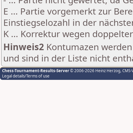
E ... Partie vorgemerkt zur Be
Einstiegselozahl in der nächst
K ... Korrektur wegen doppelt
Hinweis2
Kontumazen werden g
und sind in der Liste nicht enth
Chess-Tournament-Results-Server
© 2006-2026 Heinz Herzog
, CMS-
Legal details/Terms of use