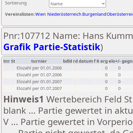
Sortierung
Vereinslisten:
Wien
Niederösterreich
Burgenland
Oberösterrei
Pnr:107712 Name: Hans Kumme
Grafik Partie-Statistik
)
tnr
St
turnier
bdld
rd
datum
f
K
erg
elo+/-
gegn
Elozahl per 01.01.2006
0
0
Elozahl per 01.07.2006
0
0
Elozahl per 01.01.2007
0
0
Elozahl per 01.07.2007
0
0
Hinweis1
Wertebereich Feld St 
blank ... Partie gewertet in akt
V ... Partie gewertet in Vorperi
- ... Partie nicht gewertet, da 