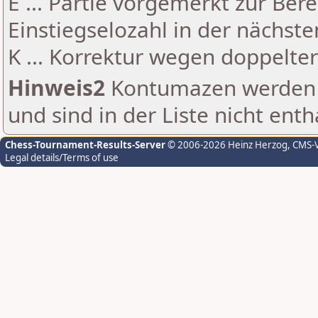
E ... Partie vorgemerkt zur Be
Einstiegselozahl in der nächst
K ... Korrektur wegen doppelt
Hinweis2
Kontumazen werden g
und sind in der Liste nicht enth
Chess-Tournament-Results-Server
© 2006-2026 Heinz Herzog
, CMS-
Legal details/Terms of use