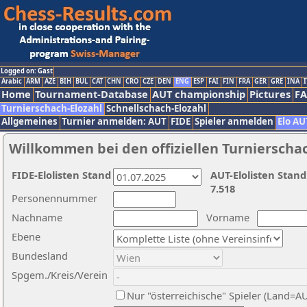
Logged on: Gast
Arabic
ARM
AZE
BIH
BUL
CAT
CHN
CRO
CZE
DEN
ENG
ESP
FAI
FIN
FRA
GER
GRE
INA
I
Home
Tournament-Database
AUT championship
Pictures
F
Turnierschach-Elozahl
Schnellschach-Elozahl
Allgemeines
Turnier anmelden: AUT
FIDE
Spieler anmelden
Elo AU
Willkommen bei den offiziellen Turnierscha
FIDE-Elolisten Stand
AUT-Elolisten Stand
7.518
Personennummer
Nachname
Vorname
Ebene
Bundesland
Spgem./Kreis/Verein
Nur "österreichische" Spieler (Land=A