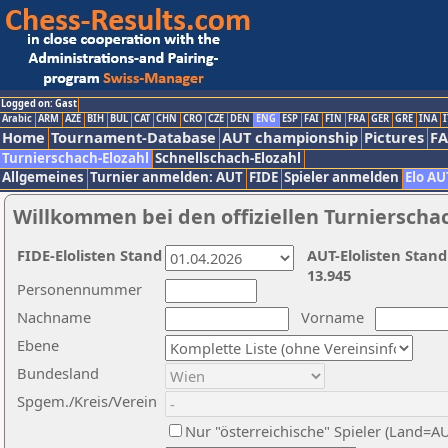
Logged on: Gast
Arabic
ARM
AZE
BIH
BUL
CAT
CHN
CRO
CZE
DEN
ENG
ESP
FAI
FIN
FRA
GER
GRE
INA
I
Home
Tournament-Database
AUT championship
Pictures
F
Turnierschach-Elozahl
Schnellschach-Elozahl
Allgemeines
Turnier anmelden: AUT
FIDE
Spieler anmelden
Elo AU
Willkommen bei den offiziellen Turnierscha
FIDE-Elolisten Stand
AUT-Elolisten Stand
13.945
Personennummer
Nachname
Vorname
Ebene
Bundesland
Spgem./Kreis/Verein
Nur "österreichische" Spieler (Land=A