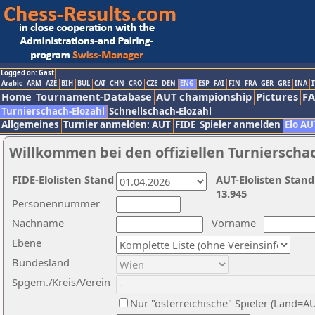
Logged on: Gast
Arabic
ARM
AZE
BIH
BUL
CAT
CHN
CRO
CZE
DEN
ENG
ESP
FAI
FIN
FRA
GER
GRE
INA
I
Home
Tournament-Database
AUT championship
Pictures
F
Turnierschach-Elozahl
Schnellschach-Elozahl
Allgemeines
Turnier anmelden: AUT
FIDE
Spieler anmelden
Elo AU
Willkommen bei den offiziellen Turnierscha
FIDE-Elolisten Stand
AUT-Elolisten Stand
13.945
Personennummer
Nachname
Vorname
Ebene
Bundesland
Spgem./Kreis/Verein
Nur "österreichische" Spieler (Land=A