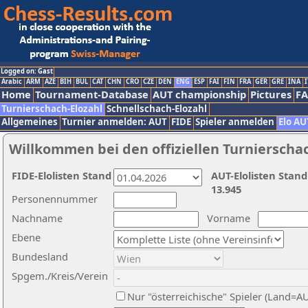
Logged on: Gast
Arabic
ARM
AZE
BIH
BUL
CAT
CHN
CRO
CZE
DEN
ENG
ESP
FAI
FIN
FRA
GER
GRE
INA
I
Home
Tournament-Database
AUT championship
Pictures
F
Turnierschach-Elozahl
Schnellschach-Elozahl
Allgemeines
Turnier anmelden: AUT
FIDE
Spieler anmelden
Elo AU
Willkommen bei den offiziellen Turnierscha
FIDE-Elolisten Stand
AUT-Elolisten Stand
13.945
Personennummer
Nachname
Vorname
Ebene
Bundesland
Spgem./Kreis/Verein
Nur "österreichische" Spieler (Land=A