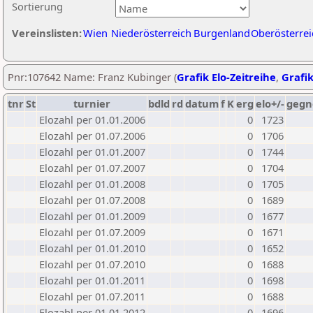
Sortierung
Vereinslisten:
Wien
Niederösterreich
Burgenland
Oberösterrei
Pnr:107642 Name: Franz Kubinger (
Grafik Elo-Zeitreihe
,
Grafik
tnr
St
turnier
bdld
rd
datum
f
K
erg
elo+/-
gegn
Elozahl per 01.01.2006
0
1723
Elozahl per 01.07.2006
0
1706
Elozahl per 01.01.2007
0
1744
Elozahl per 01.07.2007
0
1704
Elozahl per 01.01.2008
0
1705
Elozahl per 01.07.2008
0
1689
Elozahl per 01.01.2009
0
1677
Elozahl per 01.07.2009
0
1671
Elozahl per 01.01.2010
0
1652
Elozahl per 01.07.2010
0
1688
Elozahl per 01.01.2011
0
1698
Elozahl per 01.07.2011
0
1688
Elozahl per 01.01.2012
0
1696