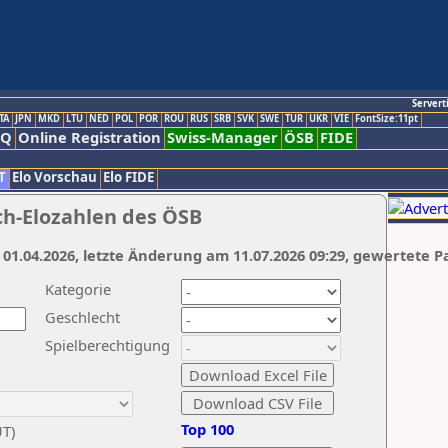
Servert
TA
JPN
MKD
LTU
NED
POL
POR
ROU
RUS
SRB
SVK
SWE
TUR
UKR
VIE
FontSize:11pt
AQ
Online Registration
Swiss-Manager
ÖSB
FIDE
T
Elo Vorschau
Elo FIDE
ch-Elozahlen des ÖSB
 01.04.2026, letzte Änderung am 11.07.2026 09:29, gewertete P
Kategorie
Geschlecht
Spielberechtigung
Top 100
UT)