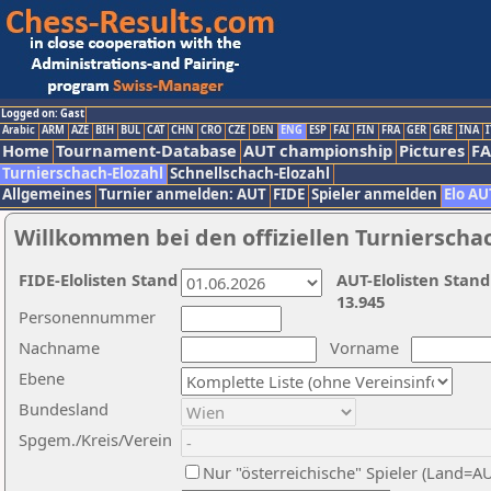
Logged on: Gast
Arabic
ARM
AZE
BIH
BUL
CAT
CHN
CRO
CZE
DEN
ENG
ESP
FAI
FIN
FRA
GER
GRE
INA
I
Home
Tournament-Database
AUT championship
Pictures
F
Turnierschach-Elozahl
Schnellschach-Elozahl
Allgemeines
Turnier anmelden: AUT
FIDE
Spieler anmelden
Elo AU
Willkommen bei den offiziellen Turnierscha
FIDE-Elolisten Stand
AUT-Elolisten Stand
13.945
Personennummer
Nachname
Vorname
Ebene
Bundesland
Spgem./Kreis/Verein
Nur "österreichische" Spieler (Land=A