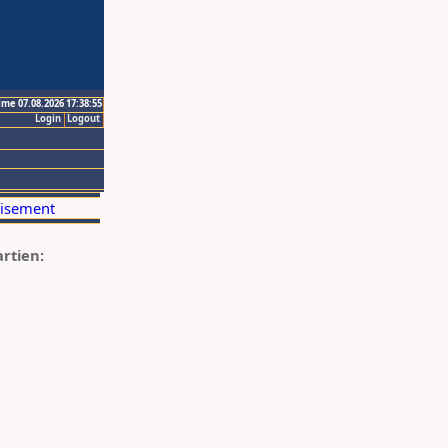
ime 07.08.2026 17:38:55
Login
Logout
artien: