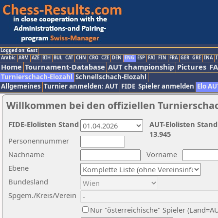
Logged on: Gast
Arabic
ARM
AZE
BIH
BUL
CAT
CHN
CRO
CZE
DEN
ENG
ESP
FAI
FIN
FRA
GER
GRE
INA
I
Home
Tournament-Database
AUT championship
Pictures
F
Turnierschach-Elozahl
Schnellschach-Elozahl
Allgemeines
Turnier anmelden: AUT
FIDE
Spieler anmelden
Elo AU
Willkommen bei den offiziellen Turnierscha
FIDE-Elolisten Stand
AUT-Elolisten Stand
13.945
Personennummer
Nachname
Vorname
Ebene
Bundesland
Spgem./Kreis/Verein
Nur "österreichische" Spieler (Land=A