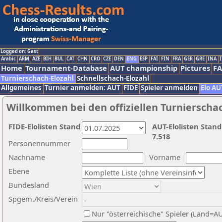
Logged on: Gast
Arabic
ARM
AZE
BIH
BUL
CAT
CHN
CRO
CZE
DEN
ENG
ESP
FAI
FIN
FRA
GER
GRE
INA
I
Home
Tournament-Database
AUT championship
Pictures
F
Turnierschach-Elozahl
Schnellschach-Elozahl
Allgemeines
Turnier anmelden: AUT
FIDE
Spieler anmelden
Elo AU
Willkommen bei den offiziellen Turnierscha
FIDE-Elolisten Stand
AUT-Elolisten Stand
7.518
Personennummer
Nachname
Vorname
Ebene
Bundesland
Spgem./Kreis/Verein
Nur "österreichische" Spieler (Land=A