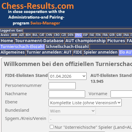
Logged on: Gast
Arabic
ARM
AZE
BIH
BUL
CAT
CHN
CRO
CZE
DEN
ENG
ESP
FAI
FIN
FRA
GER
GRE
INA
I
Home
Tournament-Database
AUT championship
Pictures
F
Turnierschach-Elozahl
Schnellschach-Elozahl
Allgemeines
Turnier anmelden: AUT
FIDE
Spieler anmelden
Elo AU
Willkommen bei den offiziellen Turnierscha
FIDE-Elolisten Stand
AUT-Elolisten Stand
13.945
Personennummer
Nachname
Vorname
Ebene
Bundesland
Spgem./Kreis/Verein
Nur "österreichische" Spieler (Land=A