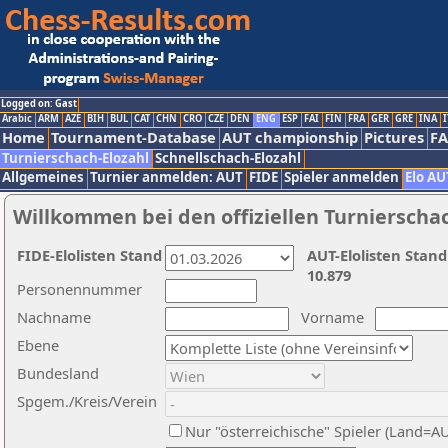
Logged on: Gast
Arabic
ARM
AZE
BIH
BUL
CAT
CHN
CRO
CZE
DEN
ENG
ESP
FAI
FIN
FRA
GER
GRE
INA
I
Home
Tournament-Database
AUT championship
Pictures
F
Turnierschach-Elozahl
Schnellschach-Elozahl
Allgemeines
Turnier anmelden: AUT
FIDE
Spieler anmelden
Elo AU
Willkommen bei den offiziellen Turnierscha
FIDE-Elolisten Stand
AUT-Elolisten Stand
10.879
Personennummer
Nachname
Vorname
Ebene
Bundesland
Spgem./Kreis/Verein
Nur "österreichische" Spieler (Land=A