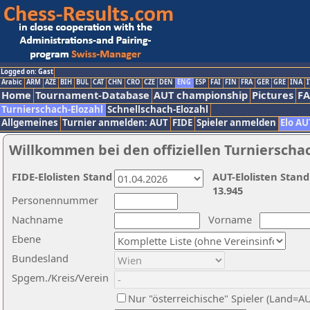
Logged on: Gast
Arabic
ARM
AZE
BIH
BUL
CAT
CHN
CRO
CZE
DEN
ENG
ESP
FAI
FIN
FRA
GER
GRE
INA
I
Home
Tournament-Database
AUT championship
Pictures
F
Turnierschach-Elozahl
Schnellschach-Elozahl
Allgemeines
Turnier anmelden: AUT
FIDE
Spieler anmelden
Elo AU
Willkommen bei den offiziellen Turnierscha
FIDE-Elolisten Stand
AUT-Elolisten Stand
13.945
Personennummer
Nachname
Vorname
Ebene
Bundesland
Spgem./Kreis/Verein
Nur "österreichische" Spieler (Land=A