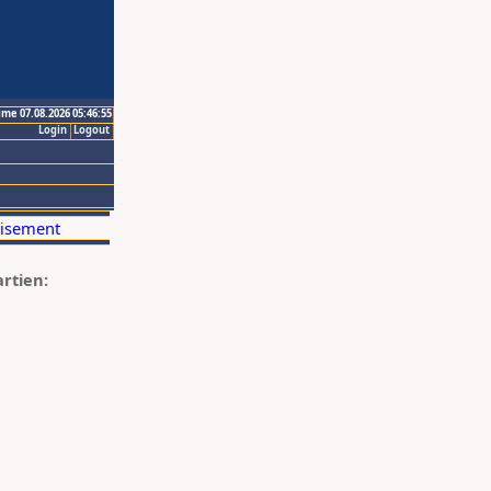
ime 07.08.2026 05:46:55
Login
Logout
artien: