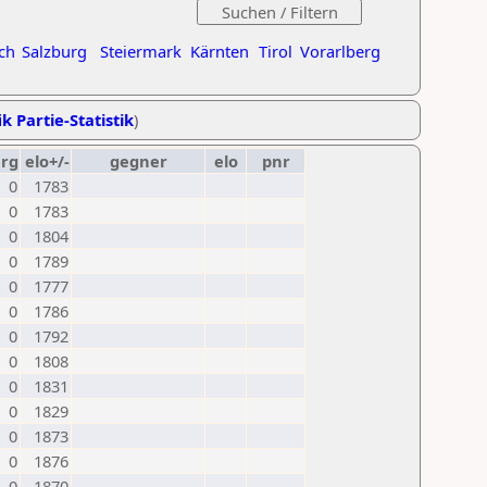
ch
Salzburg
Steiermark
Kärnten
Tirol
Vorarlberg
k Partie-Statistik
)
erg
elo+/-
gegner
elo
pnr
0
1783
0
1783
0
1804
0
1789
0
1777
0
1786
0
1792
0
1808
0
1831
0
1829
0
1873
0
1876
0
1870