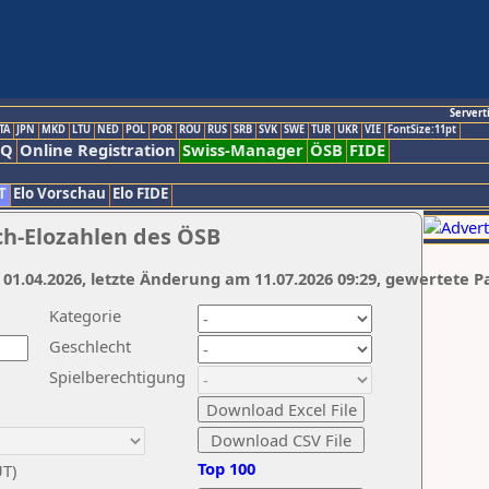
Servert
TA
JPN
MKD
LTU
NED
POL
POR
ROU
RUS
SRB
SVK
SWE
TUR
UKR
VIE
FontSize:11pt
AQ
Online Registration
Swiss-Manager
ÖSB
FIDE
T
Elo Vorschau
Elo FIDE
ch-Elozahlen des ÖSB
 01.04.2026, letzte Änderung am 11.07.2026 09:29, gewertete P
Kategorie
Geschlecht
Spielberechtigung
Top 100
UT)