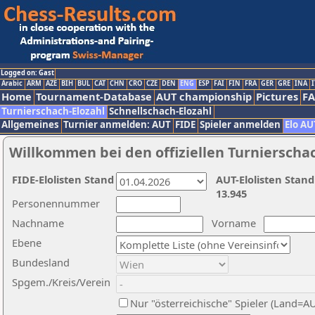
Logged on: Gast
Arabic
ARM
AZE
BIH
BUL
CAT
CHN
CRO
CZE
DEN
ENG
ESP
FAI
FIN
FRA
GER
GRE
INA
I
Home
Tournament-Database
AUT championship
Pictures
F
Turnierschach-Elozahl
Schnellschach-Elozahl
Allgemeines
Turnier anmelden: AUT
FIDE
Spieler anmelden
Elo AU
Willkommen bei den offiziellen Turnierscha
FIDE-Elolisten Stand
AUT-Elolisten Stand
13.945
Personennummer
Nachname
Vorname
Ebene
Bundesland
Spgem./Kreis/Verein
Nur "österreichische" Spieler (Land=A