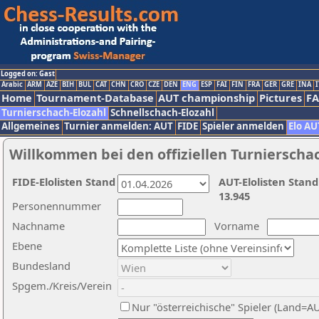
Logged on: Gast
Arabic
ARM
AZE
BIH
BUL
CAT
CHN
CRO
CZE
DEN
ENG
ESP
FAI
FIN
FRA
GER
GRE
INA
I
Home
Tournament-Database
AUT championship
Pictures
F
Turnierschach-Elozahl
Schnellschach-Elozahl
Allgemeines
Turnier anmelden: AUT
FIDE
Spieler anmelden
Elo AU
Willkommen bei den offiziellen Turnierscha
FIDE-Elolisten Stand
AUT-Elolisten Stand
13.945
Personennummer
Nachname
Vorname
Ebene
Bundesland
Spgem./Kreis/Verein
Nur "österreichische" Spieler (Land=A