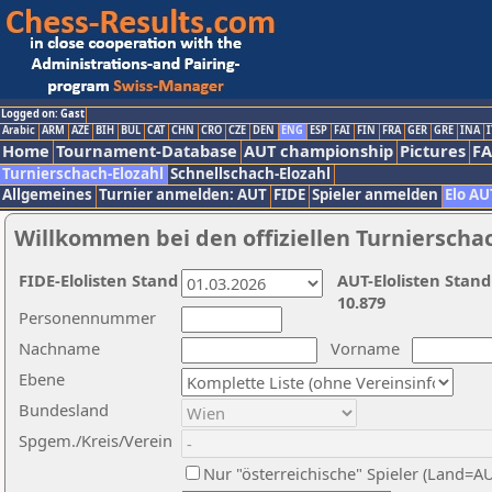
Logged on: Gast
Arabic
ARM
AZE
BIH
BUL
CAT
CHN
CRO
CZE
DEN
ENG
ESP
FAI
FIN
FRA
GER
GRE
INA
I
Home
Tournament-Database
AUT championship
Pictures
F
Turnierschach-Elozahl
Schnellschach-Elozahl
Allgemeines
Turnier anmelden: AUT
FIDE
Spieler anmelden
Elo AU
Willkommen bei den offiziellen Turnierscha
FIDE-Elolisten Stand
AUT-Elolisten Stand
10.879
Personennummer
Nachname
Vorname
Ebene
Bundesland
Spgem./Kreis/Verein
Nur "österreichische" Spieler (Land=A