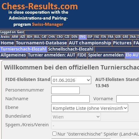
Logged on: Gast
Arabic
ARM
AZE
BIH
BUL
CAT
CHN
CRO
CZE
DEN
ENG
ESP
FAI
FIN
FRA
GER
GRE
INA
I
Home
Tournament-Database
AUT championship
Pictures
F
Turnierschach-Elozahl
Schnellschach-Elozahl
Allgemeines
Turnier anmelden: AUT
FIDE
Spieler anmelden
Elo AU
Willkommen bei den offiziellen Turnierscha
FIDE-Elolisten Stand
AUT-Elolisten Stand
13.945
Personennummer
Nachname
Vorname
Ebene
Bundesland
Spgem./Kreis/Verein
Nur "österreichische" Spieler (Land=A