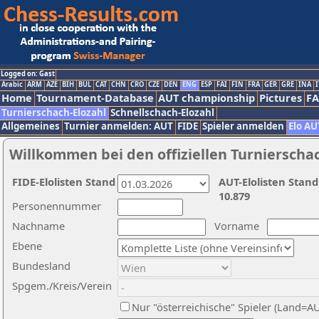
Logged on: Gast
Arabic
ARM
AZE
BIH
BUL
CAT
CHN
CRO
CZE
DEN
ENG
ESP
FAI
FIN
FRA
GER
GRE
INA
I
Home
Tournament-Database
AUT championship
Pictures
F
Turnierschach-Elozahl
Schnellschach-Elozahl
Allgemeines
Turnier anmelden: AUT
FIDE
Spieler anmelden
Elo AU
Willkommen bei den offiziellen Turnierscha
FIDE-Elolisten Stand
AUT-Elolisten Stand
10.879
Personennummer
Nachname
Vorname
Ebene
Bundesland
Spgem./Kreis/Verein
Nur "österreichische" Spieler (Land=A