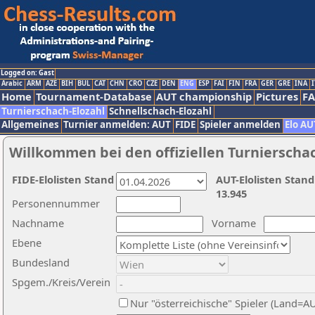
Logged on: Gast
Arabic
ARM
AZE
BIH
BUL
CAT
CHN
CRO
CZE
DEN
ENG
ESP
FAI
FIN
FRA
GER
GRE
INA
I
Home
Tournament-Database
AUT championship
Pictures
F
Turnierschach-Elozahl
Schnellschach-Elozahl
Allgemeines
Turnier anmelden: AUT
FIDE
Spieler anmelden
Elo AU
Willkommen bei den offiziellen Turnierscha
FIDE-Elolisten Stand
AUT-Elolisten Stand
13.945
Personennummer
Nachname
Vorname
Ebene
Bundesland
Spgem./Kreis/Verein
Nur "österreichische" Spieler (Land=A