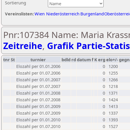
Sortierung
Vereinslisten:
Wien
Niederösterreich
Burgenland
Oberösterrei
Pnr:107384 Name: Maria Krassn
Zeitreihe
,
Grafik Partie-Statis
tnr
St
turnier
bdld
rd
datum
f
K
erg
elo+/-
gegn
Elozahl per 01.01.2006
0
1200
Elozahl per 01.07.2006
0
1255
Elozahl per 01.01.2007
0
1266
Elozahl per 01.07.2007
0
1218
Elozahl per 01.01.2008
0
1371
Elozahl per 01.07.2008
0
1424
Elozahl per 01.01.2009
0
1413
Elozahl per 01.07.2009
0
1337
Elozahl per 01.01.2010
0
1393
Elozahl per 01.07.2010
0
1527