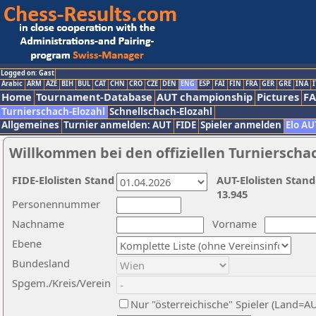
Logged on: Gast
Arabic
ARM
AZE
BIH
BUL
CAT
CHN
CRO
CZE
DEN
ENG
ESP
FAI
FIN
FRA
GER
GRE
INA
I
Home
Tournament-Database
AUT championship
Pictures
F
Turnierschach-Elozahl
Schnellschach-Elozahl
Allgemeines
Turnier anmelden: AUT
FIDE
Spieler anmelden
Elo AU
Willkommen bei den offiziellen Turnierscha
FIDE-Elolisten Stand
AUT-Elolisten Stand
13.945
Personennummer
Nachname
Vorname
Ebene
Bundesland
Spgem./Kreis/Verein
Nur "österreichische" Spieler (Land=A