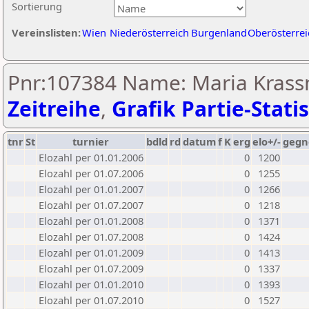
Sortierung
Vereinslisten:
Wien
Niederösterreich
Burgenland
Oberösterrei
Pnr:107384 Name: Maria Krassn
Zeitreihe
,
Grafik Partie-Statis
tnr
St
turnier
bdld
rd
datum
f
K
erg
elo+/-
gegn
Elozahl per 01.01.2006
0
1200
Elozahl per 01.07.2006
0
1255
Elozahl per 01.01.2007
0
1266
Elozahl per 01.07.2007
0
1218
Elozahl per 01.01.2008
0
1371
Elozahl per 01.07.2008
0
1424
Elozahl per 01.01.2009
0
1413
Elozahl per 01.07.2009
0
1337
Elozahl per 01.01.2010
0
1393
Elozahl per 01.07.2010
0
1527