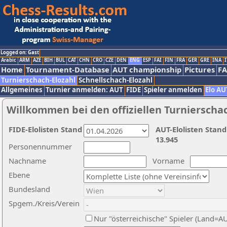
Logged on: Gast
Arabic
ARM
AZE
BIH
BUL
CAT
CHN
CRO
CZE
DEN
ENG
ESP
FAI
FIN
FRA
GER
GRE
INA
I
Home
Tournament-Database
AUT championship
Pictures
F
Turnierschach-Elozahl
Schnellschach-Elozahl
Allgemeines
Turnier anmelden: AUT
FIDE
Spieler anmelden
Elo AU
Willkommen bei den offiziellen Turnierscha
FIDE-Elolisten Stand
AUT-Elolisten Stand
13.945
Personennummer
Nachname
Vorname
Ebene
Bundesland
Spgem./Kreis/Verein
Nur "österreichische" Spieler (Land=A