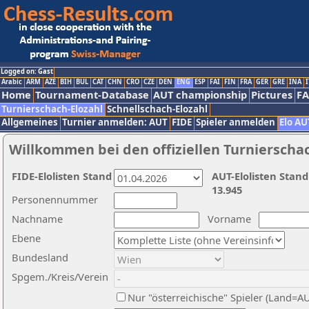
Logged on: Gast
Arabic
ARM
AZE
BIH
BUL
CAT
CHN
CRO
CZE
DEN
ENG
ESP
FAI
FIN
FRA
GER
GRE
INA
I
Home
Tournament-Database
AUT championship
Pictures
F
Turnierschach-Elozahl
Schnellschach-Elozahl
Allgemeines
Turnier anmelden: AUT
FIDE
Spieler anmelden
Elo AU
Willkommen bei den offiziellen Turnierscha
FIDE-Elolisten Stand
AUT-Elolisten Stand
13.945
Personennummer
Nachname
Vorname
Ebene
Bundesland
Spgem./Kreis/Verein
Nur "österreichische" Spieler (Land=A