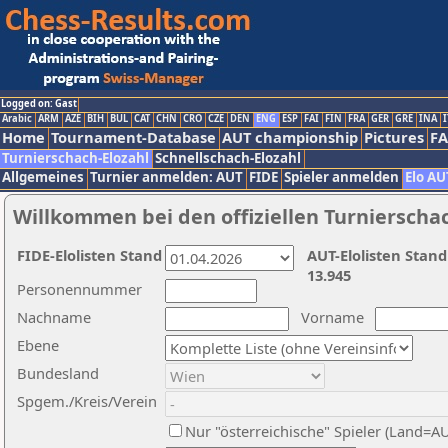
Logged on: Gast
Arabic
ARM
AZE
BIH
BUL
CAT
CHN
CRO
CZE
DEN
ENG
ESP
FAI
FIN
FRA
GER
GRE
INA
I
Home
Tournament-Database
AUT championship
Pictures
F
Turnierschach-Elozahl
Schnellschach-Elozahl
Allgemeines
Turnier anmelden: AUT
FIDE
Spieler anmelden
Elo AU
Willkommen bei den offiziellen Turnierscha
FIDE-Elolisten Stand
AUT-Elolisten Stand
13.945
Personennummer
Nachname
Vorname
Ebene
Bundesland
Spgem./Kreis/Verein
Nur "österreichische" Spieler (Land=A