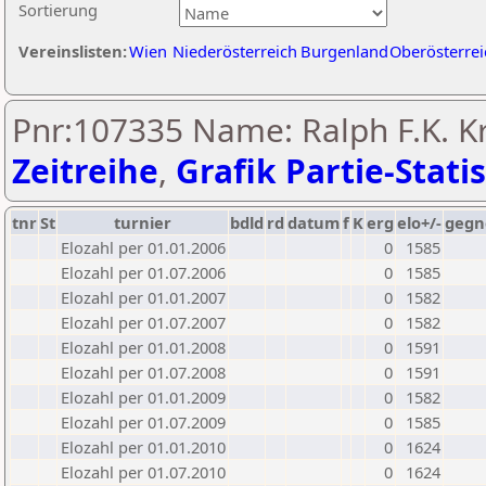
Sortierung
Vereinslisten:
Wien
Niederösterreich
Burgenland
Oberösterrei
Pnr:107335 Name: Ralph F.K. Kr
Zeitreihe
,
Grafik Partie-Statis
tnr
St
turnier
bdld
rd
datum
f
K
erg
elo+/-
gegn
Elozahl per 01.01.2006
0
1585
Elozahl per 01.07.2006
0
1585
Elozahl per 01.01.2007
0
1582
Elozahl per 01.07.2007
0
1582
Elozahl per 01.01.2008
0
1591
Elozahl per 01.07.2008
0
1591
Elozahl per 01.01.2009
0
1582
Elozahl per 01.07.2009
0
1585
Elozahl per 01.01.2010
0
1624
Elozahl per 01.07.2010
0
1624