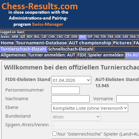
Logged on: Gast
Arabic
ARM
AZE
BIH
BUL
CAT
CHN
CRO
CZE
DEN
ENG
ESP
FAI
FIN
FRA
GER
GRE
INA
I
Home
Tournament-Database
AUT championship
Pictures
F
Turnierschach-Elozahl
Schnellschach-Elozahl
Allgemeines
Turnier anmelden: AUT
FIDE
Spieler anmelden
Elo AU
Willkommen bei den offiziellen Turnierscha
FIDE-Elolisten Stand
AUT-Elolisten Stand
13.945
Personennummer
Nachname
Vorname
Ebene
Bundesland
Spgem./Kreis/Verein
Nur "österreichische" Spieler (Land=A