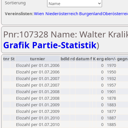
Sortierung
Vereinslisten:
Wien
Niederösterreich
Burgenland
Oberösterrei
Pnr:107328 Name: Walter Kralik
Grafik Partie-Statistik
)
tnr
St
turnier
bdld
rd
datum
f
K
erg
elo+/-
gegn
Elozahl per 01.01.2006
0
1970
Elozahl per 01.07.2006
0
1950
Elozahl per 01.01.2007
0
1932
Elozahl per 01.07.2007
0
1957
Elozahl per 01.01.2008
0
1901
Elozahl per 01.07.2008
0
1878
Elozahl per 01.01.2009
0
1883
Elozahl per 01.07.2009
0
1877
Elozahl per 01.01.2010
0
1887
Elozahl per 01.07.2010
0
1885