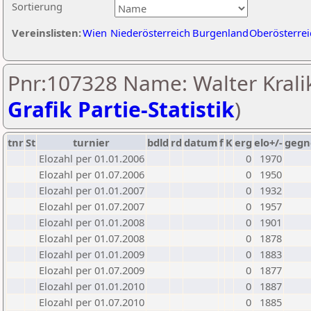
Sortierung
Vereinslisten:
Wien
Niederösterreich
Burgenland
Oberösterrei
Pnr:107328 Name: Walter Kralik
Grafik Partie-Statistik
)
tnr
St
turnier
bdld
rd
datum
f
K
erg
elo+/-
gegn
Elozahl per 01.01.2006
0
1970
Elozahl per 01.07.2006
0
1950
Elozahl per 01.01.2007
0
1932
Elozahl per 01.07.2007
0
1957
Elozahl per 01.01.2008
0
1901
Elozahl per 01.07.2008
0
1878
Elozahl per 01.01.2009
0
1883
Elozahl per 01.07.2009
0
1877
Elozahl per 01.01.2010
0
1887
Elozahl per 01.07.2010
0
1885