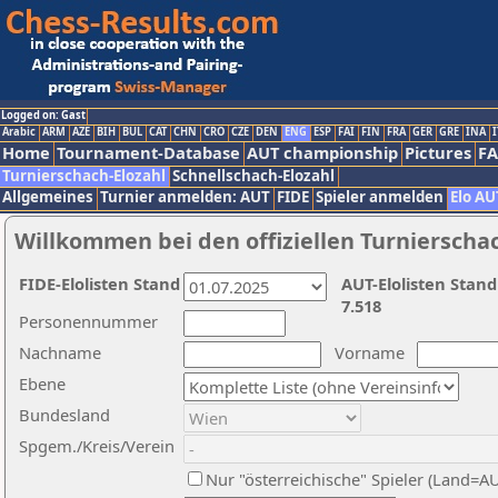
Logged on: Gast
Arabic
ARM
AZE
BIH
BUL
CAT
CHN
CRO
CZE
DEN
ENG
ESP
FAI
FIN
FRA
GER
GRE
INA
I
Home
Tournament-Database
AUT championship
Pictures
F
Turnierschach-Elozahl
Schnellschach-Elozahl
Allgemeines
Turnier anmelden: AUT
FIDE
Spieler anmelden
Elo AU
Willkommen bei den offiziellen Turnierscha
FIDE-Elolisten Stand
AUT-Elolisten Stand
7.518
Personennummer
Nachname
Vorname
Ebene
Bundesland
Spgem./Kreis/Verein
Nur "österreichische" Spieler (Land=A