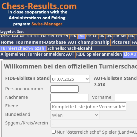
Logged on: Gast
Arabic
ARM
AZE
BIH
BUL
CAT
CHN
CRO
CZE
DEN
ENG
ESP
FAI
FIN
FRA
GER
GRE
INA
I
Home
Tournament-Database
AUT championship
Pictures
F
Turnierschach-Elozahl
Schnellschach-Elozahl
Allgemeines
Turnier anmelden: AUT
FIDE
Spieler anmelden
Elo AU
Willkommen bei den offiziellen Turnierscha
FIDE-Elolisten Stand
AUT-Elolisten Stand
7.518
Personennummer
Nachname
Vorname
Ebene
Bundesland
Spgem./Kreis/Verein
Nur "österreichische" Spieler (Land=A