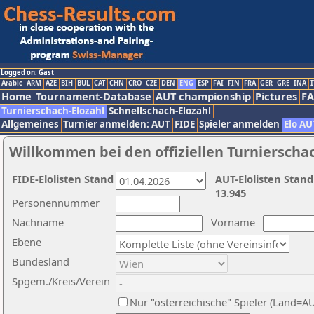
Logged on: Gast
Arabic
ARM
AZE
BIH
BUL
CAT
CHN
CRO
CZE
DEN
ENG
ESP
FAI
FIN
FRA
GER
GRE
INA
I
Home
Tournament-Database
AUT championship
Pictures
F
Turnierschach-Elozahl
Schnellschach-Elozahl
Allgemeines
Turnier anmelden: AUT
FIDE
Spieler anmelden
Elo AU
Willkommen bei den offiziellen Turnierscha
FIDE-Elolisten Stand
AUT-Elolisten Stand
13.945
Personennummer
Nachname
Vorname
Ebene
Bundesland
Spgem./Kreis/Verein
Nur "österreichische" Spieler (Land=A