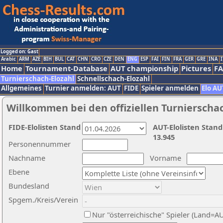
Logged on: Gast
Arabic
ARM
AZE
BIH
BUL
CAT
CHN
CRO
CZE
DEN
ENG
ESP
FAI
FIN
FRA
GER
GRE
INA
I
Home
Tournament-Database
AUT championship
Pictures
F
Turnierschach-Elozahl
Schnellschach-Elozahl
Allgemeines
Turnier anmelden: AUT
FIDE
Spieler anmelden
Elo AU
Willkommen bei den offiziellen Turnierscha
FIDE-Elolisten Stand
AUT-Elolisten Stand
13.945
Personennummer
Nachname
Vorname
Ebene
Bundesland
Spgem./Kreis/Verein
Nur "österreichische" Spieler (Land=A