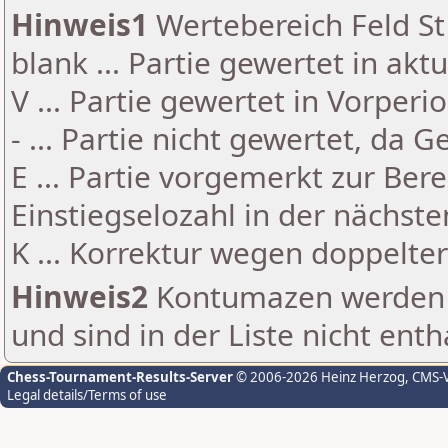
Hinweis1
Wertebereich Feld St 
blank ... Partie gewertet in akt
V ... Partie gewertet in Vorperi
- ... Partie nicht gewertet, da 
E ... Partie vorgemerkt zur Be
Einstiegselozahl in der nächst
K ... Korrektur wegen doppelt
Hinweis2
Kontumazen werden g
und sind in der Liste nicht enth
Chess-Tournament-Results-Server
© 2006-2026 Heinz Herzog
, CMS-
Legal details/Terms of use