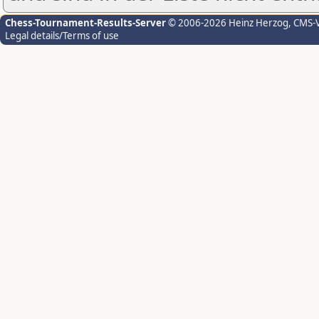
Chess-Tournament-Results-Server
© 2006-2026 Heinz Herzog
, CMS-
Legal details/Terms of use