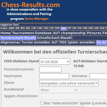
Logged on: Gast
Arabic
ARM
AZE
BIH
BUL
CAT
CHN
CRO
CZE
DEN
ENG
ESP
FAI
FIN
FRA
GER
GRE
INA
I
Home
Tournament-Database
AUT championship
Pictures
F
Turnierschach-Elozahl
Schnellschach-Elozahl
Allgemeines
Turnier anmelden: AUT
FIDE
Spieler anmelden
Elo AU
Willkommen bei den offiziellen Turnierscha
FIDE-Elolisten Stand
AUT-Elolisten Stand
13.945
Personennummer
Nachname
Vorname
Ebene
Bundesland
Spgem./Kreis/Verein
Nur "österreichische" Spieler (Land=A