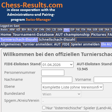
Logged on: Gast
Arabic
ARM
AZE
BIH
BUL
CAT
CHN
CRO
CZE
DEN
ENG
ESP
FAI
FIN
FRA
GER
GRE
INA
I
Home
Tournament-Database
AUT championship
Pictures
F
Turnierschach-Elozahl
Schnellschach-Elozahl
Allgemeines
Turnier anmelden: AUT
FIDE
Spieler anmelden
Elo AU
Willkommen bei den offiziellen Turnierscha
FIDE-Elolisten Stand
AUT-Elolisten Stand
13.945
Personennummer
Nachname
Vorname
Ebene
Bundesland
Spgem./Kreis/Verein
Nur "österreichische" Spieler (Land=A