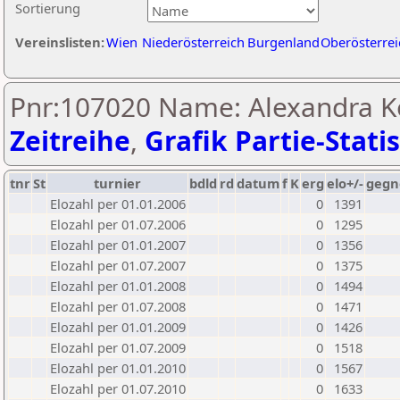
Sortierung
Vereinslisten:
Wien
Niederösterreich
Burgenland
Oberösterrei
Pnr:107020 Name: Alexandra Ko
Zeitreihe
,
Grafik Partie-Statis
tnr
St
turnier
bdld
rd
datum
f
K
erg
elo+/-
gegn
Elozahl per 01.01.2006
0
1391
Elozahl per 01.07.2006
0
1295
Elozahl per 01.01.2007
0
1356
Elozahl per 01.07.2007
0
1375
Elozahl per 01.01.2008
0
1494
Elozahl per 01.07.2008
0
1471
Elozahl per 01.01.2009
0
1426
Elozahl per 01.07.2009
0
1518
Elozahl per 01.01.2010
0
1567
Elozahl per 01.07.2010
0
1633