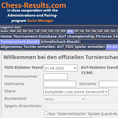
Logged on: Gast
Arabic
ARM
AZE
BIH
BUL
CAT
CHN
CRO
CZE
DEN
ENG
ESP
FAI
FIN
FRA
GER
GRE
INA
I
Home
Tournament-Database
AUT championship
Pictures
F
Turnierschach-Elozahl
Schnellschach-Elozahl
Allgemeines
Turnier anmelden: AUT
FIDE
Spieler anmelden
Elo AU
Willkommen bei den offiziellen Turnierscha
FIDE-Elolisten Stand
AUT-Elolisten Stand
13.945
Personennummer
Nachname
Vorname
Ebene
Bundesland
Spgem./Kreis/Verein
Nur "österreichische" Spieler (Land=A