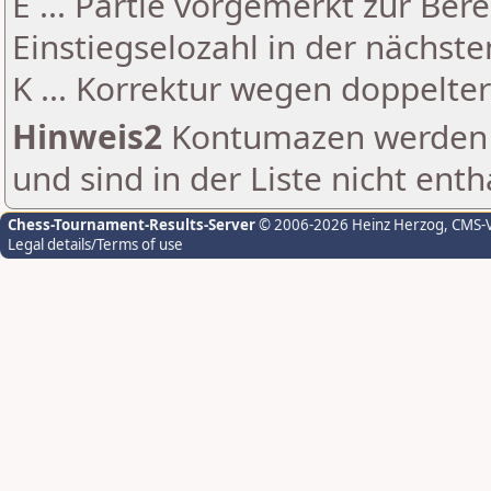
E ... Partie vorgemerkt zur Be
Einstiegselozahl in der nächst
K ... Korrektur wegen doppelt
Hinweis2
Kontumazen werden g
und sind in der Liste nicht enth
Chess-Tournament-Results-Server
© 2006-2026 Heinz Herzog
, CMS-
Legal details/Terms of use