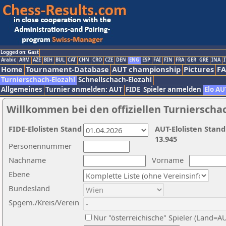
Logged on: Gast
Arabic
ARM
AZE
BIH
BUL
CAT
CHN
CRO
CZE
DEN
ENG
ESP
FAI
FIN
FRA
GER
GRE
INA
I
Home
Tournament-Database
AUT championship
Pictures
F
Turnierschach-Elozahl
Schnellschach-Elozahl
Allgemeines
Turnier anmelden: AUT
FIDE
Spieler anmelden
Elo AU
Willkommen bei den offiziellen Turnierscha
FIDE-Elolisten Stand
AUT-Elolisten Stand
13.945
Personennummer
Nachname
Vorname
Ebene
Bundesland
Spgem./Kreis/Verein
Nur "österreichische" Spieler (Land=A