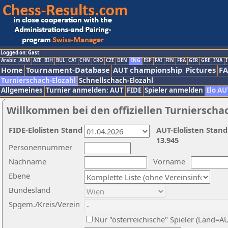
Logged on: Gast
Arabic
ARM
AZE
BIH
BUL
CAT
CHN
CRO
CZE
DEN
ENG
ESP
FAI
FIN
FRA
GER
GRE
INA
I
Home
Tournament-Database
AUT championship
Pictures
F
Turnierschach-Elozahl
Schnellschach-Elozahl
Allgemeines
Turnier anmelden: AUT
FIDE
Spieler anmelden
Elo AU
Willkommen bei den offiziellen Turnierscha
FIDE-Elolisten Stand
AUT-Elolisten Stand
13.945
Personennummer
Nachname
Vorname
Ebene
Bundesland
Spgem./Kreis/Verein
Nur "österreichische" Spieler (Land=A