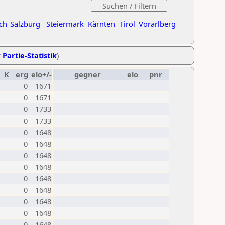
ch
Salzburg
Steiermark
Kärnten
Tirol
Vorarlberg
 Partie-Statistik
)
K
erg
elo+/-
gegner
elo
pnr
0
1671
0
1671
0
1733
0
1733
0
1648
0
1648
0
1648
0
1648
0
1648
0
1648
0
1648
0
1648
0
1648