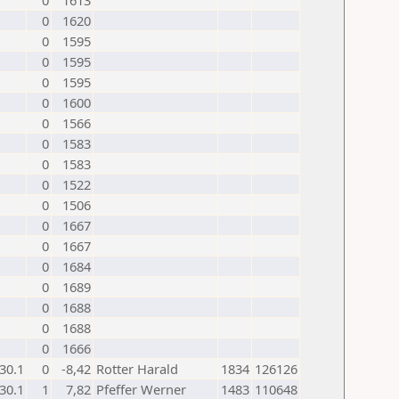
0
1613
0
1620
0
1595
0
1595
0
1595
0
1600
0
1566
0
1583
0
1583
0
1522
0
1506
0
1667
0
1667
0
1684
0
1689
0
1688
0
1688
0
1666
30.1
0
-8,42
Rotter Harald
1834
126126
30.1
1
7,82
Pfeffer Werner
1483
110648