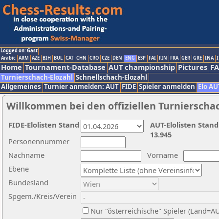
Logged on: Gast
Arabic
ARM
AZE
BIH
BUL
CAT
CHN
CRO
CZE
DEN
ENG
ESP
FAI
FIN
FRA
GER
GRE
INA
I
Home
Tournament-Database
AUT championship
Pictures
F
Turnierschach-Elozahl
Schnellschach-Elozahl
Allgemeines
Turnier anmelden: AUT
FIDE
Spieler anmelden
Elo AU
Willkommen bei den offiziellen Turnierscha
FIDE-Elolisten Stand
AUT-Elolisten Stand
13.945
Personennummer
Nachname
Vorname
Ebene
Bundesland
Spgem./Kreis/Verein
Nur "österreichische" Spieler (Land=A