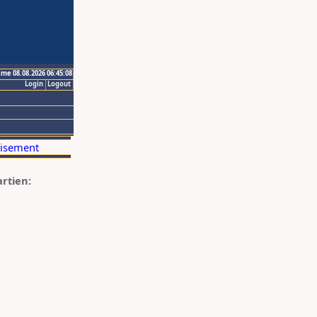
ime 08.08.2026 06:45:08
Login
Logout
artien: