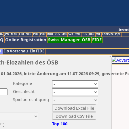
Servert
TA
JPN
MKD
LTU
NED
POL
POR
ROU
RUS
SRB
SVK
SWE
TUR
UKR
VIE
FontSize:11pt
AQ
Online Registration
Swiss-Manager
ÖSB
FIDE
T
Elo Vorschau
Elo FIDE
ch-Elozahlen des ÖSB
 01.04.2026, letzte Änderung am 11.07.2026 09:29, gewertete P
Kategorie
Geschlecht
Spielberechtigung
Top 100
UT)