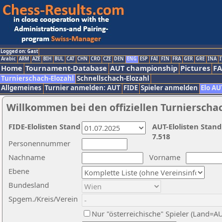
Logged on: Gast
Arabic
ARM
AZE
BIH
BUL
CAT
CHN
CRO
CZE
DEN
ENG
ESP
FAI
FIN
FRA
GER
GRE
INA
I
Home
Tournament-Database
AUT championship
Pictures
F
Turnierschach-Elozahl
Schnellschach-Elozahl
Allgemeines
Turnier anmelden: AUT
FIDE
Spieler anmelden
Elo AU
Willkommen bei den offiziellen Turnierscha
FIDE-Elolisten Stand
AUT-Elolisten Stand
7.518
Personennummer
Nachname
Vorname
Ebene
Bundesland
Spgem./Kreis/Verein
Nur "österreichische" Spieler (Land=A