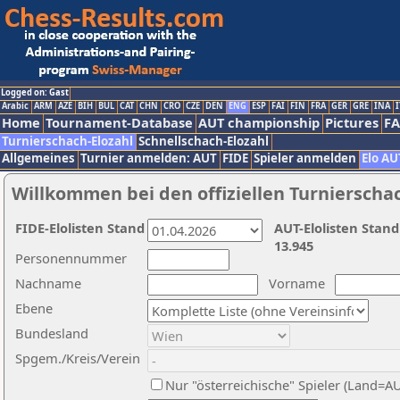
Logged on: Gast
Arabic
ARM
AZE
BIH
BUL
CAT
CHN
CRO
CZE
DEN
ENG
ESP
FAI
FIN
FRA
GER
GRE
INA
I
Home
Tournament-Database
AUT championship
Pictures
F
Turnierschach-Elozahl
Schnellschach-Elozahl
Allgemeines
Turnier anmelden: AUT
FIDE
Spieler anmelden
Elo AU
Willkommen bei den offiziellen Turnierscha
FIDE-Elolisten Stand
AUT-Elolisten Stand
13.945
Personennummer
Nachname
Vorname
Ebene
Bundesland
Spgem./Kreis/Verein
Nur "österreichische" Spieler (Land=A