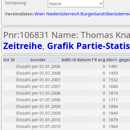
Sortierung
Vereinslisten:
Wien
Niederösterreich
Burgenland
Oberösterrei
Pnr:106831 Name: Thomas Knap
Zeitreihe
,
Grafik Partie-Statis
tnr
St
turnier
bdld
rd
datum
f
K
erg
elo+/-
gegn
Elozahl per 01.01.2006
0
1491
Elozahl per 01.07.2006
0
1459
Elozahl per 01.01.2007
0
1532
Elozahl per 01.07.2007
0
1660
Elozahl per 01.01.2008
0
1816
Elozahl per 01.07.2008
0
1711
Elozahl per 01.01.2009
0
1894
Elozahl per 01.07.2009
0
1840
Elozahl per 01.01.2010
0
1879
Elozahl per 01.07.2010
0
1904