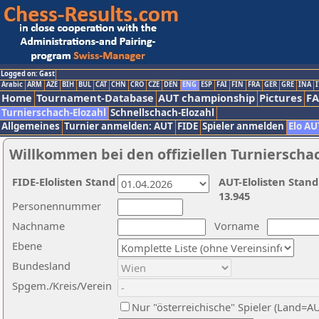
Logged on: Gast
Arabic
ARM
AZE
BIH
BUL
CAT
CHN
CRO
CZE
DEN
ENG
ESP
FAI
FIN
FRA
GER
GRE
INA
I
Home
Tournament-Database
AUT championship
Pictures
F
Turnierschach-Elozahl
Schnellschach-Elozahl
Allgemeines
Turnier anmelden: AUT
FIDE
Spieler anmelden
Elo AU
Willkommen bei den offiziellen Turnierscha
FIDE-Elolisten Stand
AUT-Elolisten Stand
13.945
Personennummer
Nachname
Vorname
Ebene
Bundesland
Spgem./Kreis/Verein
Nur "österreichische" Spieler (Land=A