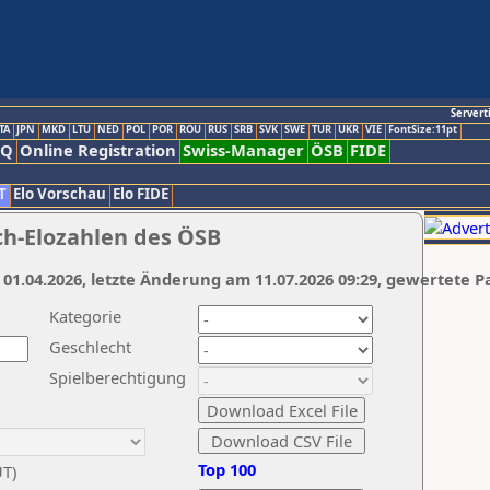
Servert
TA
JPN
MKD
LTU
NED
POL
POR
ROU
RUS
SRB
SVK
SWE
TUR
UKR
VIE
FontSize:11pt
AQ
Online Registration
Swiss-Manager
ÖSB
FIDE
T
Elo Vorschau
Elo FIDE
ch-Elozahlen des ÖSB
 01.04.2026, letzte Änderung am 11.07.2026 09:29, gewertete P
Kategorie
Geschlecht
Spielberechtigung
Top 100
UT)