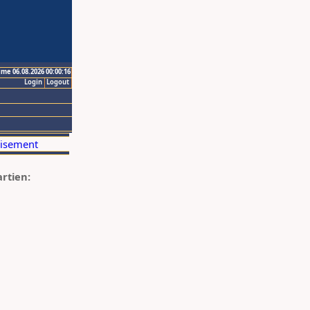
ime 06.08.2026 00:00:16
Login
Logout
artien: