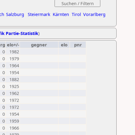
ch
Salzburg
Steiermark
Kärnten
Tirol
Vorarlberg
ik Partie-Statistik
)
erg
elo+/-
gegner
elo
pnr
0
1982
0
1979
0
1964
0
1954
0
1882
0
1925
0
1962
0
1972
0
1972
0
1954
0
1959
0
1966
0
1979