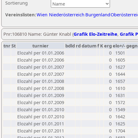
Sortierung
Vereinslisten:
Wien
Niederösterreich
Burgenland
Oberösterrei
Pnr:106810 Name: Günter Knabl (
Grafik Elo-Zeitreihe
,
Grafik P
tnr
St
turnier
bdld
rd
datum
f
K
erg
elo+/-
gegn
Elozahl per 01.01.2006
0
1501
Elozahl per 01.07.2006
0
1605
Elozahl per 01.01.2007
0
1627
Elozahl per 01.07.2007
0
1644
Elozahl per 01.01.2008
0
1657
Elozahl per 01.07.2008
0
1610
Elozahl per 01.01.2009
0
1631
Elozahl per 01.07.2009
0
1572
Elozahl per 01.01.2010
0
1549
Elozahl per 01.07.2010
0
1642
Elozahl per 01.01.2011
0
1625
Elozahl per 01.07.2011
0
1704
Elozahl per 01.01.2012
0
1683