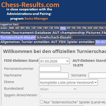
Logged on: Gast
Arabic
ARM
AZE
BIH
BUL
CAT
CHN
CRO
CZE
DEN
ENG
ESP
FAI
FIN
FRA
GER
GRE
INA
I
Home
Tournament-Database
AUT championship
Pictures
F
Turnierschach-Elozahl
Schnellschach-Elozahl
Allgemeines
Turnier anmelden: AUT
FIDE
Spieler anmelden
Elo AU
Willkommen bei den offiziellen Turnierscha
FIDE-Elolisten Stand
AUT-Elolisten Stand
10.879
Personennummer
Nachname
Vorname
Ebene
Bundesland
Spgem./Kreis/Verein
Nur "österreichische" Spieler (Land=A