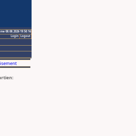
ime 08.08.2026 19:50:16
Login
Logout
artien: