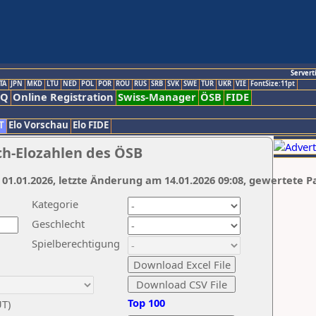
Servert
TA
JPN
MKD
LTU
NED
POL
POR
ROU
RUS
SRB
SVK
SWE
TUR
UKR
VIE
FontSize:11pt
AQ
Online Registration
Swiss-Manager
ÖSB
FIDE
T
Elo Vorschau
Elo FIDE
ch-Elozahlen des ÖSB
 01.01.2026, letzte Änderung am 14.01.2026 09:08, gewertete P
Kategorie
Geschlecht
Spielberechtigung
Top 100
UT)