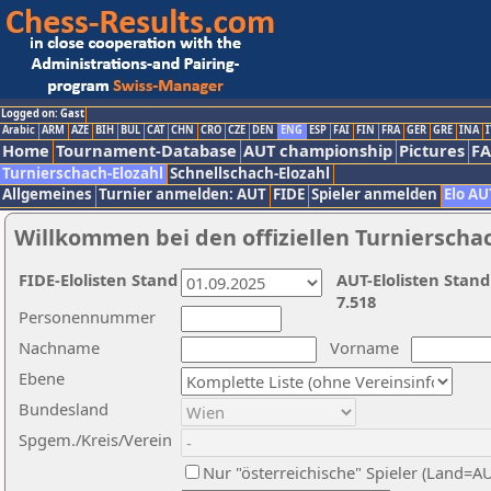
Logged on: Gast
Arabic
ARM
AZE
BIH
BUL
CAT
CHN
CRO
CZE
DEN
ENG
ESP
FAI
FIN
FRA
GER
GRE
INA
I
Home
Tournament-Database
AUT championship
Pictures
F
Turnierschach-Elozahl
Schnellschach-Elozahl
Allgemeines
Turnier anmelden: AUT
FIDE
Spieler anmelden
Elo AU
Willkommen bei den offiziellen Turnierscha
FIDE-Elolisten Stand
AUT-Elolisten Stand
7.518
Personennummer
Nachname
Vorname
Ebene
Bundesland
Spgem./Kreis/Verein
Nur "österreichische" Spieler (Land=A