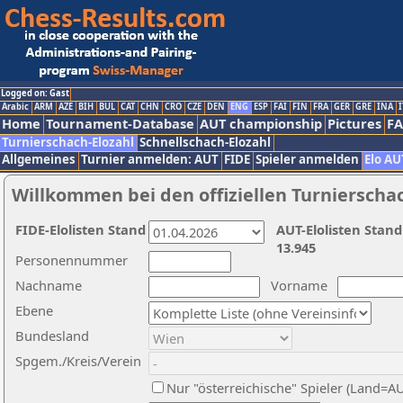
Logged on: Gast
Arabic
ARM
AZE
BIH
BUL
CAT
CHN
CRO
CZE
DEN
ENG
ESP
FAI
FIN
FRA
GER
GRE
INA
I
Home
Tournament-Database
AUT championship
Pictures
F
Turnierschach-Elozahl
Schnellschach-Elozahl
Allgemeines
Turnier anmelden: AUT
FIDE
Spieler anmelden
Elo AU
Willkommen bei den offiziellen Turnierscha
FIDE-Elolisten Stand
AUT-Elolisten Stand
13.945
Personennummer
Nachname
Vorname
Ebene
Bundesland
Spgem./Kreis/Verein
Nur "österreichische" Spieler (Land=A