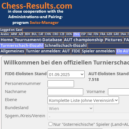
Logged on: Gast
Arabic
ARM
AZE
BIH
BUL
CAT
CHN
CRO
CZE
DEN
ENG
ESP
FAI
FIN
FRA
GER
GRE
INA
I
Home
Tournament-Database
AUT championship
Pictures
F
Turnierschach-Elozahl
Schnellschach-Elozahl
Allgemeines
Turnier anmelden: AUT
FIDE
Spieler anmelden
Elo AU
Willkommen bei den offiziellen Turnierscha
FIDE-Elolisten Stand
AUT-Elolisten Stand
7.518
Personennummer
Nachname
Vorname
Ebene
Bundesland
Spgem./Kreis/Verein
Nur "österreichische" Spieler (Land=A