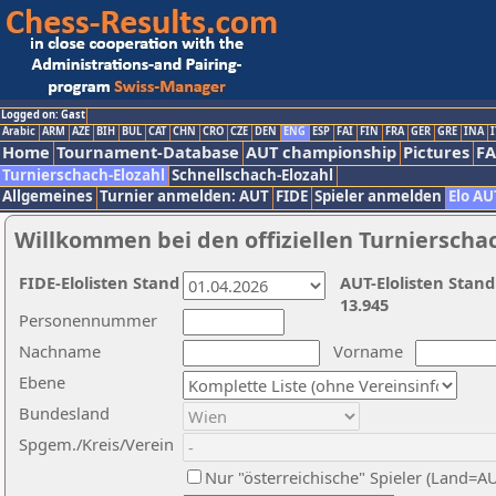
Logged on: Gast
Arabic
ARM
AZE
BIH
BUL
CAT
CHN
CRO
CZE
DEN
ENG
ESP
FAI
FIN
FRA
GER
GRE
INA
I
Home
Tournament-Database
AUT championship
Pictures
F
Turnierschach-Elozahl
Schnellschach-Elozahl
Allgemeines
Turnier anmelden: AUT
FIDE
Spieler anmelden
Elo AU
Willkommen bei den offiziellen Turnierscha
FIDE-Elolisten Stand
AUT-Elolisten Stand
13.945
Personennummer
Nachname
Vorname
Ebene
Bundesland
Spgem./Kreis/Verein
Nur "österreichische" Spieler (Land=A