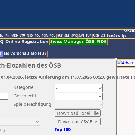
Servert
TA
JPN
MKD
LTU
NED
POL
POR
ROU
RUS
SRB
SVK
SWE
TUR
UKR
VIE
FontSize:11pt
AQ
Online Registration
Swiss-Manager
ÖSB
FIDE
T
Elo Vorschau
Elo FIDE
ch-Elozahlen des ÖSB
 01.04.2026, letzte Änderung am 11.07.2026 09:29, gewertete P
Kategorie
Geschlecht
Spielberechtigung
Top 100
UT)