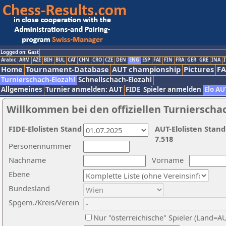
Logged on: Gast
Arabic
ARM
AZE
BIH
BUL
CAT
CHN
CRO
CZE
DEN
ENG
ESP
FAI
FIN
FRA
GER
GRE
INA
I
Home
Tournament-Database
AUT championship
Pictures
F
Turnierschach-Elozahl
Schnellschach-Elozahl
Allgemeines
Turnier anmelden: AUT
FIDE
Spieler anmelden
Elo AU
Willkommen bei den offiziellen Turnierscha
FIDE-Elolisten Stand
AUT-Elolisten Stand
7.518
Personennummer
Nachname
Vorname
Ebene
Bundesland
Spgem./Kreis/Verein
Nur "österreichische" Spieler (Land=A