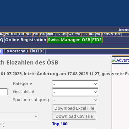
Servert
TA
JPN
MKD
LTU
NED
POL
POR
ROU
RUS
SRB
SVK
SWE
TUR
UKR
VIE
FontSize:11pt
AQ
Online Registration
Swiss-Manager
ÖSB
FIDE
T
Elo Vorschau
Elo FIDE
ch-Elozahlen des ÖSB
 01.07.2025, letzte Änderung am 17.08.2025 11:27, gewertete P
Kategorie
Geschlecht
Spielberechtigung
Top 100
UT)