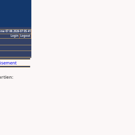
ime 07.08.2026 07:05:41
Login
Logout
artien: