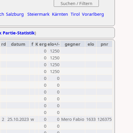
ch
Salzburg
Steiermark
Kärnten
Tirol
Vorarlberg
k Partie-Statistik
)
rd
datum
f
K
erg
elo+/-
gegner
elo
pnr
0
1250
0
1250
0
1250
0
1250
0
0
0
0
0
0
0
0
0
0
0
0
2
25.10.2023
w
0
0
Mero Fabio
1633
126375
0
0
0
0