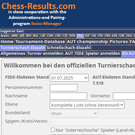
Logged on: Gast
Arabic
ARM
AZE
BIH
BUL
CAT
CHN
CRO
CZE
DEN
ENG
ESP
FAI
FIN
FRA
GER
GRE
INA
I
Home
Tournament-Database
AUT championship
Pictures
F
Turnierschach-Elozahl
Schnellschach-Elozahl
Allgemeines
Turnier anmelden: AUT
FIDE
Spieler anmelden
Elo AU
Willkommen bei den offiziellen Turnierscha
FIDE-Elolisten Stand
AUT-Elolisten Stand
7.518
Personennummer
Nachname
Vorname
Ebene
Bundesland
Spgem./Kreis/Verein
Nur "österreichische" Spieler (Land=A